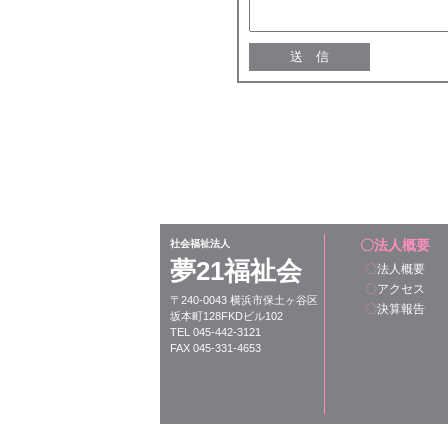
〇法人概要
社会福祉法人
夢21福祉会
〇
法人概要
〇
アクセス
〒240-0043 横浜市保土ヶ谷区
〇
決算報告
坂本町128FKDビル102
TEL 045-442-3121
FAX 045-331-4653