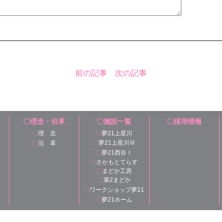
前の記事
次の記事
〇理念・沿革
〇施設一覧
〇採用情報
〇
理 念
〇
夢21上星川
〇
夢21上星川Ⅲ
〇
沿 革
〇
夢21西谷Ｉ
〇
さかもとてらす
〇
まどか工房
〇
第2まどか
〇
ワークショップ夢21
〇
夢21ホーム