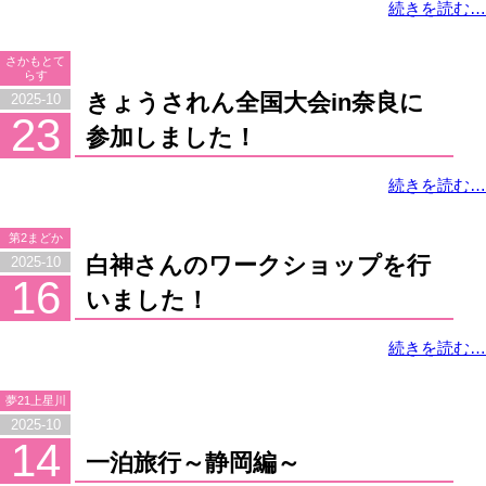
続きを読む…
さかもとて
らす
きょうされん全国大会in奈良に
2025-10
23
参加しました！
続きを読む…
第2まどか
白神さんのワークショップを行
2025-10
16
いました！
続きを読む…
夢21上星川
2025-10
14
一泊旅行～静岡編～