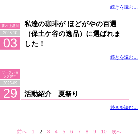
続きを読む…
私達の珈琲が ほどがやの百選
夢21上星川
（保土ケ谷の逸品）に選ばれま
2025-10
03
した！
続きを読む…
ワークショ
ップ夢21
2025-09
29
活動紹介 夏祭り
続きを読む…
前へ
1
2
3
4
5
6
7
8
9
10
次へ